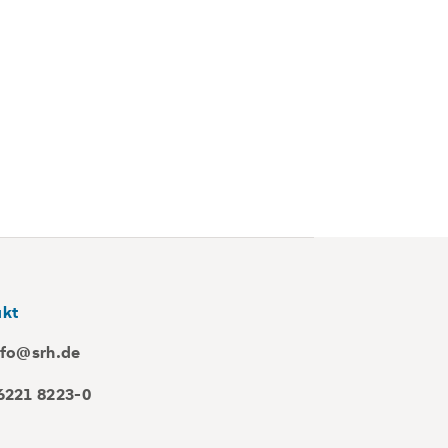
akt
nfo@srh.de
6221 8223-0