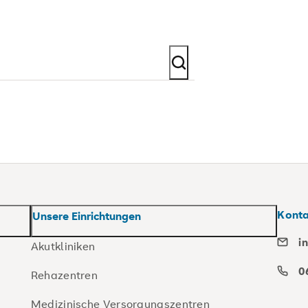
Kont
Unsere Einrichtungen
i
Akutkliniken
0
Rehazentren
Medizinische Versorgungszentren