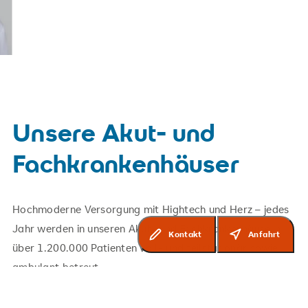
Unsere Akut- und
Fachkrankenhäuser
Hochmoderne Versorgung mit Hightech und Herz – jedes
Jahr werden in unseren Akut- und Fachkrankenhäusern
Kontakt
Anfahrt
über 1.200.000 Patienten voll- und teilstationär sowie
ambulant betreut.